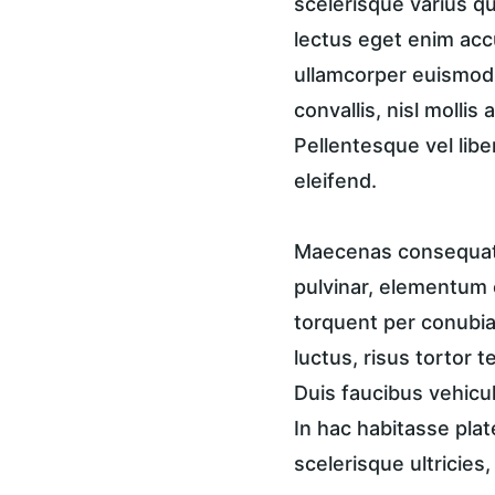
scelerisque varius qu
lectus eget enim accu
ullamcorper euismod, 
convallis, nisl mollis
Pellentesque vel libe
eleifend.
Maecenas consequat a
pulvinar, elementum e
torquent per conubia 
luctus, risus tortor 
Duis faucibus vehicul
In hac habitasse plat
scelerisque ultricies