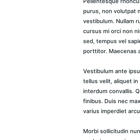
Pellentesque rhoncus
purus, non volutpat m
vestibulum. Nullam ru
cursus mi orci non n
sed, tempus vel sapi
porttitor. Maecenas a
Vestibulum ante ipsum
tellus velit, aliquet 
interdum convallis. Q
finibus. Duis nec ma
varius imperdiet arcu
Morbi sollicitudin n