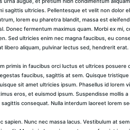
 urna augue, et pretium nibh condimentum aliquam.
i sagittis ultricies. Pellentesque et velit non dolor
trum, lorem eu pharetra blandit, massa est eleifend
isl. Donec fermentum maximus quam. Morbi ex mi, c
en. Sed ultricies enim nec magna faucibus, eu conse
t libero aliquam, pulvinar lectus sed, hendrerit erat.
 primis in faucibus orci luctus et ultrices posuere c
in egestas faucibus, sagittis at sem. Quisque tristique
uisque sit amet ultricies ipsum. Phasellus id lorem vi
ximus eros, et euismod ipsum. Suspendisse mollis a n
 sagittis consequat. Nulla interdum laoreet lorem se
unc sapien. Nunc nec massa lacus. Vestibulum at sem 