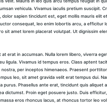
is velit. Mauris in leo quis arcu tempus feugiat in qu
msan vehicula. Vivamus iaculis pretium suscipit. Cra
dolor sapien tincidunt est, eget mollis mauris elit et
 auctor consequat, leo enim lobortis arcu, a efficitur 
ro sit amet lorem placerat volutpat. Ut dignissim el
t erat in accumsan. Nulla lorem libero, viverra ege
u ligula. Vivamus id tempus eros. Class aptent taciti
nostra, per inceptos himenaeos. Praesent porttitor, 
tempus leo, sit amet gravida velit erat tempus dui. N
a purus. Phasellus ante erat, tincidunt quis aliquet a
ea dictumst. Proin eget posuere justo. Duis efficitur
, massa eros rhoncus lacus, at rhoncus tortor leo vol