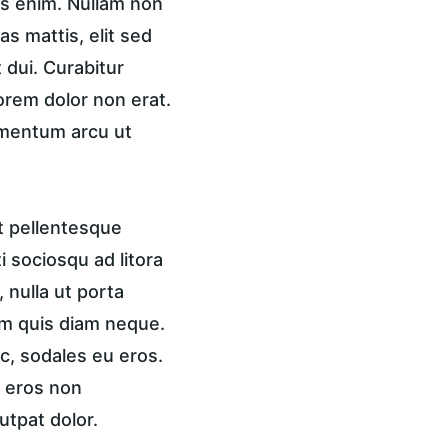
is enim. Nullam non 
s mattis, elit sed 
 dui. Curabitur 
lorem dolor non erat. 
ementum arcu ut 
t pellentesque 
 sociosqu ad litora 
nulla ut porta 
am quis diam neque. 
c, sodales eu eros. 
, eros non 
utpat dolor.